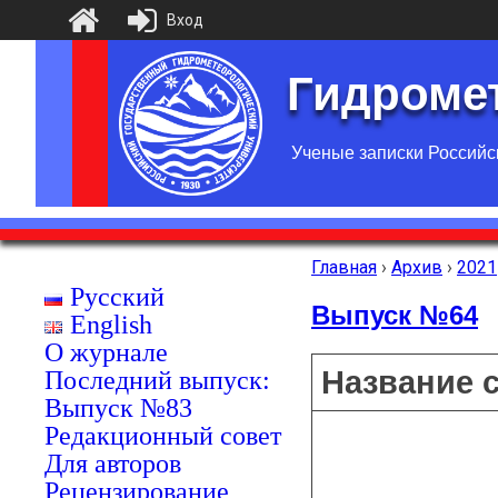
Вход
Гидромет
Ученые записки Российс
Главная
›
Архив
›
2021
Русский
Выпуск №64
English
О журнале
Название 
Последний выпуск:
Выпуск №83
Редакционный совет
Для авторов
Рецензирование