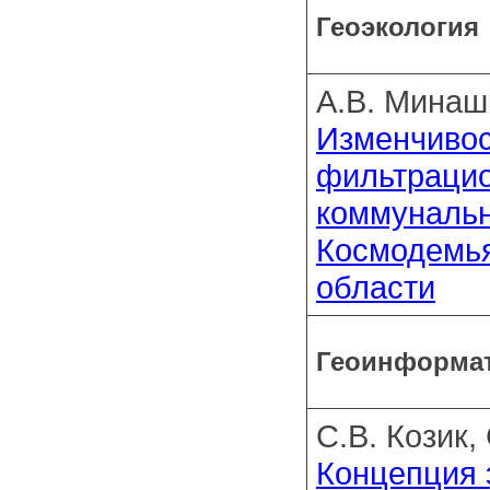
Геоэкология
А.В. Минашк
Изменчивос
фильтрацио
коммунальны
Космодемья
области
Геоинформа
С.В. Козик,
Концепция 