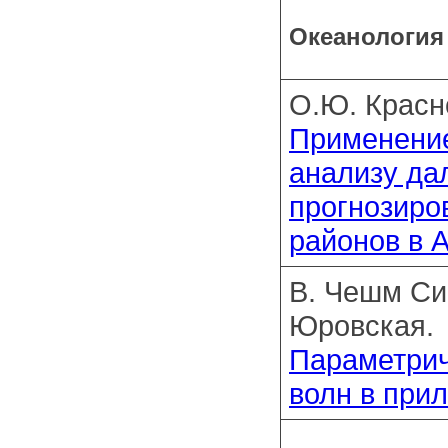
Океанология
О.Ю. Красн
Применение
анализу да
прогнозиро
районов в 
В. Чешм Сиа
Юровская.
Параметрич
волн в при