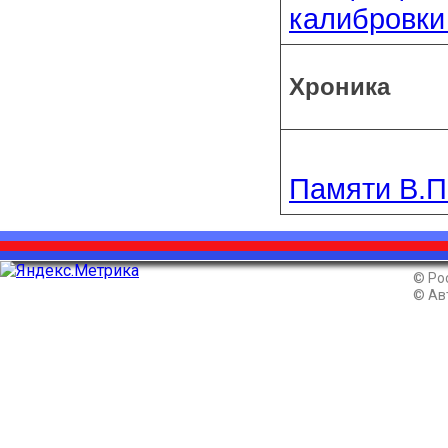
калибровки
Хроника
Памяти В.П
© Ро
© Ав