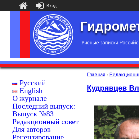
Вход
Гидромет
Ученые записки Российс
Главная
›
Редакционн
Русский
Кудрявцев В
English
О журнале
Последний выпуск:
Выпуск №83
Редакционный совет
Для авторов
Рецензирование