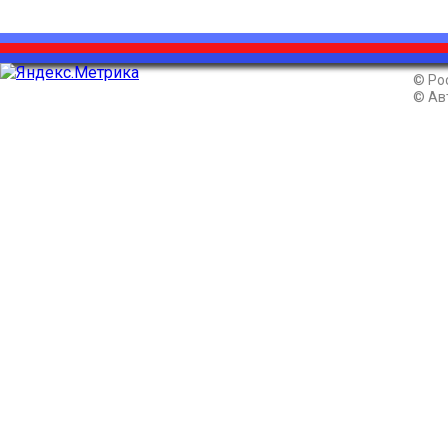
© Ро
© Ав