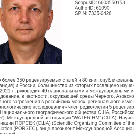
ScopusID: 6603550153
AuthorID: 61090
SPIN: 7335-0426
 более 350 рецензируемых статей и 80 книг, опубликованных
андия) и России, большинство из которых посвящено изуче
2021 гг. руководил 40 национальными и международными 
дование, в частности, окружающей среды Черного, Азовског
ного загрязнения в российских морях, регионального измен
нологические исследования» член редколлегии 5 рецензир
Национального географического общества США, Российско
R), Международной ассоциации “WATER HM” (США), Научно
иации ПОРСЕК (США) (Scientific Organizing Committee of the
iation (PORSEC), вице-президент Международной Ассоциаци
изаций.