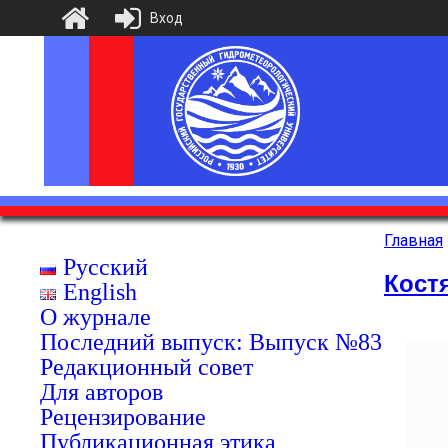
Вход
Главная
Русский
Кост
English
О журнале
Последний выпуск: Выпуск №83
Редакционный совет
Для авторов
Рецензирование
Публикационная этика