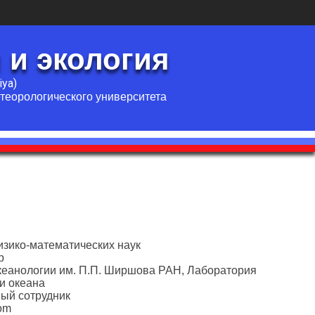
 и экология
iya)
етеорологического университета
изико-математических наук
р
океанологии им. П.П. Ширшова РАН, Лаборатория
и океана
ный сотрудник
com