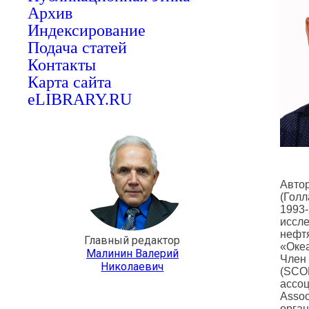
Архив
Индексирование
Подача статей
Контакты
Карта сайта
eLIBRARY.RU
Автор
(Голл
1993-
иссле
нефтя
Главный редактор
«Океа
Малинин Валерий
Член 
Николаевич
(SCO
ассоц
Assoc
орган