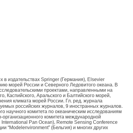
 в издательствах Springer (Германия), Elsevier
нию морей России и Северного Ледовитого океана. В
исследовательскими проектами, направленными на
о, Каспийского, Аральского и Балтийского морей,
ения климата морей России. Гл. ред. журнала
уемых российских журналов, 9 иностранных журналов.
го научного комитета по океаническим исследованиям
-организационного комитета международной
 International Pan Ocean), Remote Sensing Conference
и “Modelenvironment” (Бельгия) и многих других