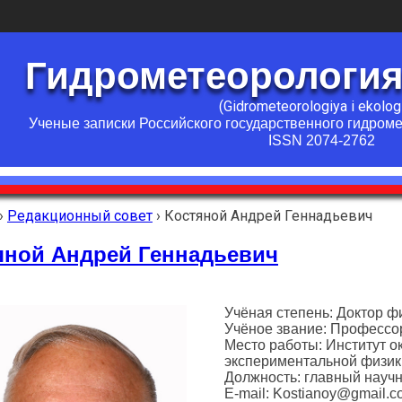
Гидрометеорология
(Gidrometeorologiya i ekolog
Ученые записки Российского государственного гидром
ISSN 2074-2762
›
Редакционный совет
›
Костяной Андрей Геннадьевич
яной Андрей Геннадьевич
Учёная степень: Доктор ф
Учёное звание: Профессо
Место работы: Институт 
экспериментальной физик
Должность: главный науч
E-mail: Kostianoy@gmail.